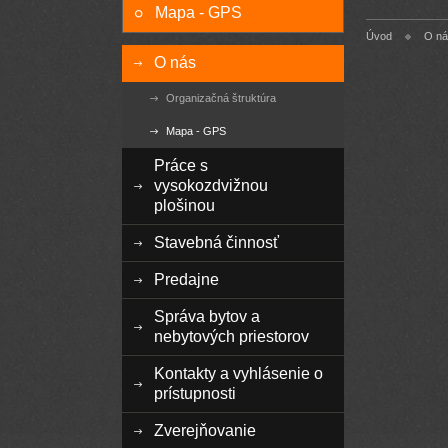
Mapa - GPS
Úvod
O ná
O nás
Organizačná štruktúra
Mapa - GPS
Práce s
vysokozdvižnou
plošinou
Stavebná činnosť
Predajne
Správa bytov a
nebytových priestorov
Kontakty a vyhlásenie o
prístupnosti
Zverejňovanie